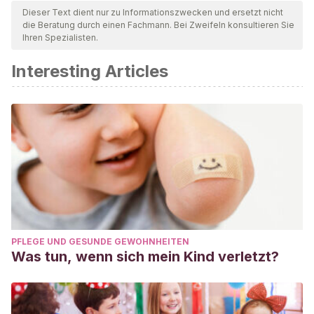
geprüft, um deren Qualität, Verlässlichkeit, Aktualität und
Dieser Text dient nur zu Informationszwecken und ersetzt nicht
die Beratung durch einen Fachmann. Bei Zweifeln konsultieren Sie
Gültigkeit zu gewährleisten. Die Bibliographie dieses Artikels
Ihren Spezialisten.
wurde als zuverlässig und akademisch oder wissenschaftlich
Interesting Articles
präzise angesehen.
Faros Sant Joan de Deu staff.
(2012). Los bebés y niños
no deben dormir con luz. Faros HSJBCN.
https://faros.hsjdbcn.org/es/articulo/bebes-ninos-no-
deben-dormir-luz
PFLEGE UND GESUNDE GEWOHNHEITEN
Was tun, wenn sich mein Kind verletzt?