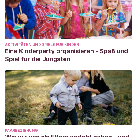
psicobiológicos de la díada madre-hijo. Santiago: Cuatro
Vientos.
AKTIVITÄTEN UND SPIELE FÜR KINDER
Eine Kinderparty organisieren - Spaß und
Spiel für die Jüngsten
PAARBEZIEHUNG