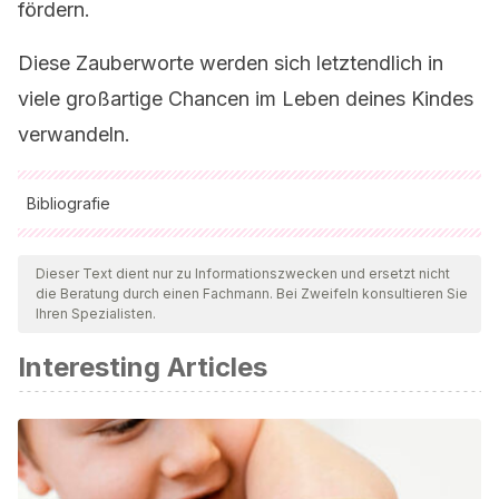
fördern.
Diese Zauberworte werden sich letztendlich in
viele großartige Chancen im Leben deines Kindes
verwandeln.
Bibliografie
Alle zitierten Quellen wurden von unserem Team gründlich
geprüft, um deren Qualität, Verlässlichkeit, Aktualität und
Dieser Text dient nur zu Informationszwecken und ersetzt nicht
die Beratung durch einen Fachmann. Bei Zweifeln konsultieren Sie
Gültigkeit zu gewährleisten. Die Bibliographie dieses Artikels
Ihren Spezialisten.
wurde als zuverlässig und akademisch oder wissenschaftlich
Interesting Articles
präzise angesehen.
Bowlby, J.
(1986).
Vínculos afectivos: formación, desarrollo
y pérdida.
Madrid: Morata.
Bowlby, J.
(1995).
Teoría del apego.
Lebovici, Weil-
HalpernF.