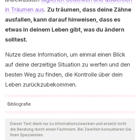
in Träumen aus
.
Zu träumen, dass deine Zähne
ausfallen, kann darauf hinweisen, dass es
etwas in deinem Leben gibt, was du ändern
solltest.
Nutze diese Information, um einmal einen Blick
auf deine derzeitige Situation zu werfen und den
besten Weg zu finden, die Kontrolle über dein
Leben zurückzubekommen.
Bibliografie
Alle zitierten Quellen wurden von unserem Team gründlich
geprüft, um deren Qualität, Verlässlichkeit, Aktualität und
Dieser Text dient nur zu Informationszwecken und ersetzt nicht
die Beratung durch einen Fachmann. Bei Zweifeln konsultieren Sie
Gültigkeit zu gewährleisten. Die Bibliographie dieses Artikels
Ihren Spezialisten.
wurde als zuverlässig und akademisch oder wissenschaftlich