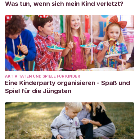
Was tun, wenn sich mein Kind verletzt?
(2001).
La teoría del apego: un enfoque actual
. Madrid:
Psimática.
Moneta, M.
(2003). El Apego. Aspectos clínicos y
psicobiológicos de la díada madre-hijo. Santiago: Cuatro
Vientos.
AKTIVITÄTEN UND SPIELE FÜR KINDER
Eine Kinderparty organisieren - Spaß und
Spiel für die Jüngsten