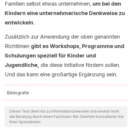
Familien selbst etwas unternehmen,
um bei den
Kindern eine unternehmerische Denkweise zu
entwickeln
.
Zusätzlich zur Anwendung der oben genannten
Richtlinien
gibt es Workshops, Programme und
Schulungen speziell für Kinder und
Jugendliche,
die diese Initiative fördern sollen.
Und das kann eine großartige Ergänzung sein.
Bibliografie
Alle zitierten Quellen wurden von unserem Team gründlich
geprüft, um deren Qualität, Verlässlichkeit, Aktualität und
Dieser Text dient nur zu Informationszwecken und ersetzt nicht
die Beratung durch einen Fachmann. Bei Zweifeln konsultieren Sie
Gültigkeit zu gewährleisten. Die Bibliographie dieses Artikels
Ihren Spezialisten.
wurde als zuverlässig und akademisch oder wissenschaftlich