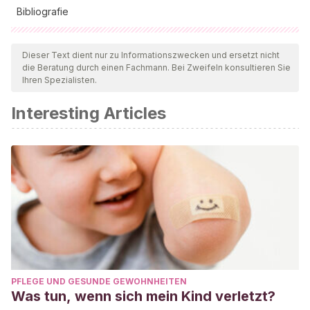
Bibliografie
Alle zitierten Quellen wurden von unserem Team gründlich
geprüft, um deren Qualität, Verlässlichkeit, Aktualität und
Dieser Text dient nur zu Informationszwecken und ersetzt nicht
die Beratung durch einen Fachmann. Bei Zweifeln konsultieren Sie
Gültigkeit zu gewährleisten. Die Bibliographie dieses Artikels
Ihren Spezialisten.
wurde als zuverlässig und akademisch oder wissenschaftlich
Interesting Articles
präzise angesehen.
Sabater, V. (2019, julio 12). Ser madre es tener el corazón
fuera del cuerpo. Recuperado mayo de 2020, de
https://lamenteesmaravillosa.com/madre-corazon-del-
cuerpo/
Aldana, R. (2017, noviembre 7). Lo que significa ser madre.
Recuperado mayo de 2020, de
https://lamenteesmaravillosa.com/lo-significa-madre/
PFLEGE UND GESUNDE GEWOHNHEITEN
Was tun, wenn sich mein Kind verletzt?