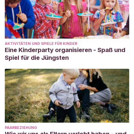
https://dialnet.unirioja.es/servlet/articulo?codigo=4859791
Wernicke, C. G.
(1994). Educación holística y pedagogía
Montessori.
Educación Hoy
,
10
.
https://www.holismo.org.ar/images/articulos/37%20EdHolPe
AKTIVITÄTEN UND SPIELE FÜR KINDER
Eine Kinderparty organisieren - Spaß und
Spiel für die Jüngsten
PAARBEZIEHUNG