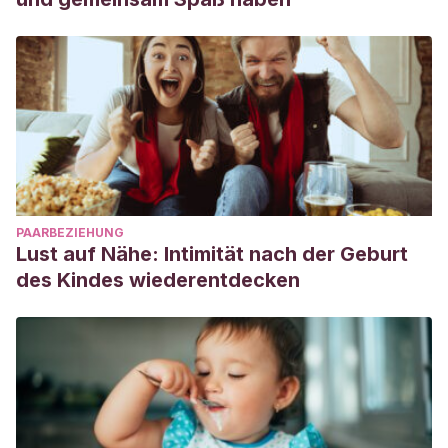
807.
https://pubmed.ncbi.nlm.nih.gov/34435656/
Vergara-López, C., Chaudoir, S., Bublitz, M., et al.
(2016).
La
influencia del cuidado materno y la sobreprotección en la
respuesta al estrés corticosuprarrenal juvenil: un análisis
de curva de crecimiento multifásico.
Stress (Ámsterdam,
Países Bajos)
,
19
(6), 567–575.
https://www.ncbi.nlm.nih.gov/pmc/articles/PMC5292779/
PAARBEZIEHUNG
Lust auf Nähe: Intimität nach der Geburt
des Kindes wiederentdecken